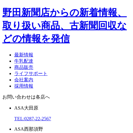
野田新聞店からの新着情報、
取り扱い商品、古新聞回収な
どの情報を発信
最新情報
牛乳配達
商品販売
ライフサポート
会社案内
採用情報
お問い合わせは各店へ
ASA
大田原
TEL:
0287-22-2567
ASA
西那須野