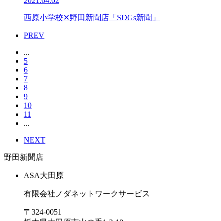
2021.04.02
西原小学校✕野田新聞店「SDGs新聞」
PREV
...
5
6
7
8
9
10
11
...
NEXT
野田新聞店
ASA
大田原
有限会社ノダネットワークサービス
〒324-0051