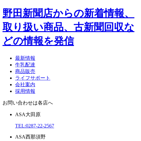
野田新聞店からの新着情報、
取り扱い商品、古新聞回収な
どの情報を発信
最新情報
牛乳配達
商品販売
ライフサポート
会社案内
採用情報
お問い合わせは各店へ
ASA
大田原
TEL:
0287-22-2567
ASA
西那須野