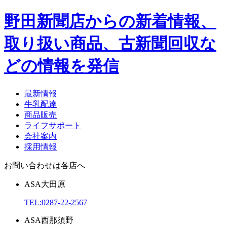
野田新聞店からの新着情報、
取り扱い商品、古新聞回収な
どの情報を発信
最新情報
牛乳配達
商品販売
ライフサポート
会社案内
採用情報
お問い合わせは各店へ
ASA
大田原
TEL:
0287-22-2567
ASA
西那須野